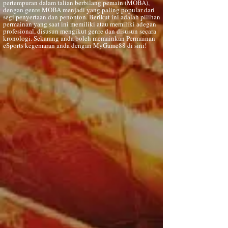
pertempuran dalam talian berbilang pemain (MOBA),
dengan genre MOBA menjadi yang paling popular dari
segi penyertaan dan penonton. Berikut ini adalah pilihan
permainan yang saat ini memiliki atau memiliki adegan
profesional, disusun mengikut genre dan disusun secara
kronologi. Sekarang anda boleh memainkan Permainan
eSports kegemaran anda dengan MyGame88 di sini!