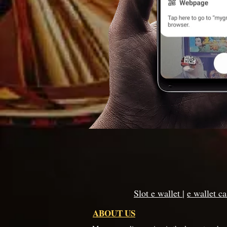
Slot e wallet
|
e wallet c
ABOUT US