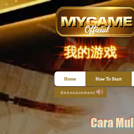
Home
How To Start
🔊
Announcement
Cara Mu