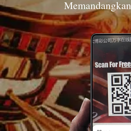
Memandangkan a